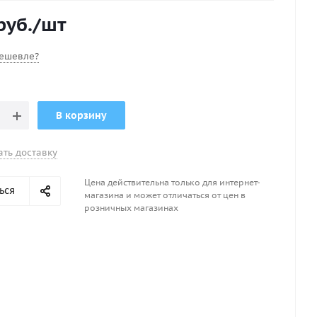
на расстоянии 40 см от носа киля. ВНИМАНИЕ! такой
руб.
/шт
дойдет для плоскодонных лодок пвх. Если нужен
киль из 1100г ткани + 500руб. Для воздушного клапана
Переходник к воздушным клапанам (Gol).
ешевле?
В корзину
ать доставку
Цена действительна только для интернет-
ься
магазина и может отличаться от цен в
розничных магазинах