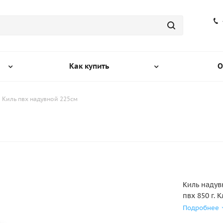
Как купить
О
Киль пвх надувной 225см
Киль надув
пвх 850 г.
вашей прос
Подробнее
заказа. Ес