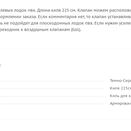
илевых лодок пвх. Длина киля 225 см. Клапан можем расположи
рмлении заказа. Если комментария нет, то клапан устанавлива
 не подойдет для плоскодонных лодок пвх. Если нужен усилен
реходник к воздушным клапанам (Gol).
и
Темно-Сер
Киля 225с
Киль для 
Армирован