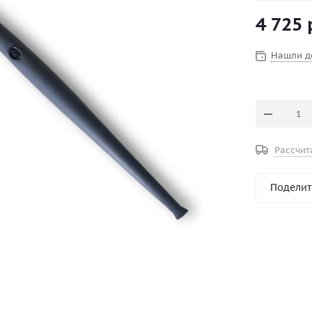
умолчанию 
4 725
киль не по
усиленный 
требуется 
Нашли д
Рассчит
Поделит