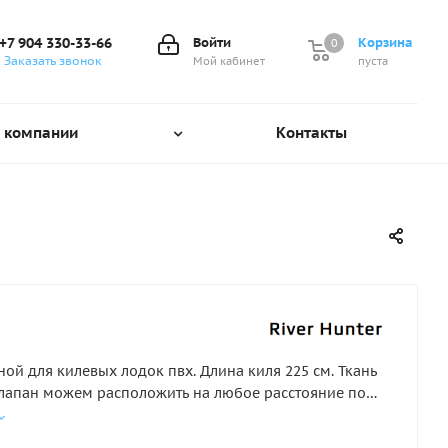
+7 904 330-33-66
Войти
Корзина
0
0
Заказать звонок
Мой кабинет
пуста
 компании
Контакты
ной для килевых лодок пвх. Длина киля 225 см. Ткань
 Клапан можем расположить на любое расстояние по
ьбе, оставленной в комментарии, при оформлении
ли комментария нет, то клапан устанавливается по