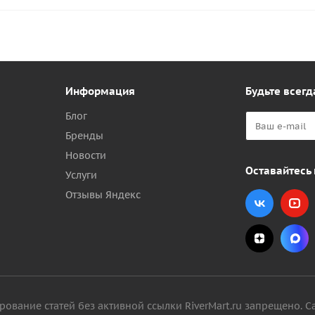
Информация
Будьте всегд
Блог
Бренды
Новости
Оставайтесь 
Услуги
Отзывы Яндекс
вание статей без активной ссылки RiverMart.ru запрещено. С