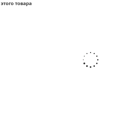
 этого товара
АКЦИЯ
 лодки ПВХ
Днищевой защитный брус 60мм (Серый)
111
руб.
/м
138
руб.
шт
-
20
%
Экономия
27
руб.