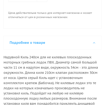
лодочном насосе. Но накачивать плавательное
изделие, используя манометр, не обязательно. Все
кили после изготовления проверяются на травление
Цена действительна только для интернет-магазина и может
давлением в 1 Атмосфера (1,01325 Бар) это в 3-4 раза
отличаться от цен в розничных магазинах
больше нормы эксплуатационного давления киля.
Подробнее о товаре
Надувной Киль 240см для не килевых плоскодонных
моторных гребных лодок ПВХ. Диаметр самой большой
части 11 см в надутом виде, окружность 34см - это длина
окружности. Длина киля 210см клапан расположен 30см
от носа. Цвета серый Киль идет с установочным
комплектом крепеж (Бабочка). Не килевые лодки это те
лодки на которых изначально производитель не
установил киль. Подойдет на любую не килевую
плоскодонную лодку любых размеров. Внимание после
установки киля вам понадобится приклеить днищевой