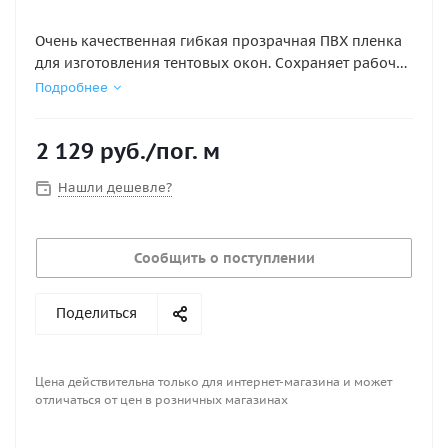
Очень качественная гибкая прозрачная ПВХ пленка
для изготовления тентовых окон. Сохраняет рабочие
в диапазоне температур от + 66 до — 22 градусов
Подробнее
Цельсия. Цена указана за 1 п.м ширина 137см NEW
QUALITY
2 129
руб.
/пог. м
Нашли дешевле?
Сообщить о поступлении
Поделиться
Цена действительна только для интернет-магазина и может
отличаться от цен в розничных магазинах