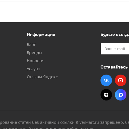
Информация
Будьте всегд
Блог
Бренды
Новости
Оставайтесь 
Услуги
Отзывы Яндекс
вание статей без активной ссылки RiverMart.ru запрещено. С
 ознакомительный и информационный характер.