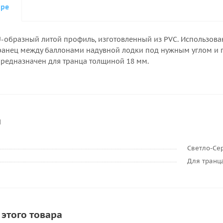
аре
U-образный литой профиль, изготовленный из PVC. Использов
ранец между баллонами надувной лодки под нужным углом и по
редназначен для транца толщиной 18 мм.
и
Светло-Се
Для транц
 этого товара