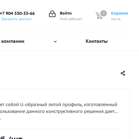
+7 904 330-33-66
Войти
Корзина
0
0
Заказать звонок
Мой кабинет
пуста
 компании
Контакты
ет собой U-образный литой профиль, изготовленный
пользование данного конструктивного решения дает
ь надежно закрепить транец между баллонами
одки под нужным углом и позволяет устанавливать на
о двигатели большей мощности. Предназначен для
щиной 18 мм.