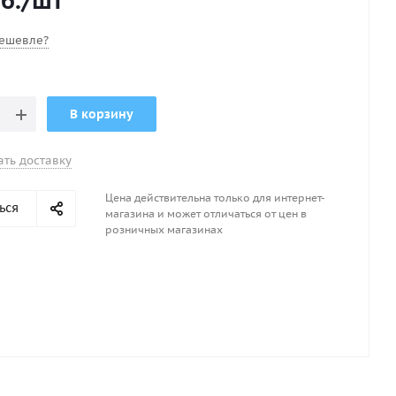
б.
/шт
ешевле?
В корзину
ать доставку
Цена действительна только для интернет-
ься
магазина и может отличаться от цен в
розничных магазинах