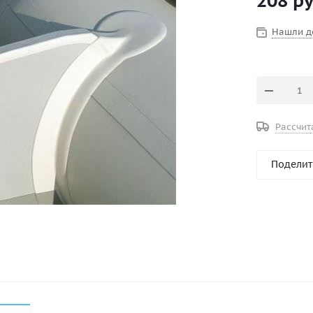
208
ру
Нашли д
Рассчит
Поделит