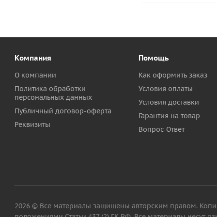
Компания
Помощь
О компании
Как оформить заказ
Политика обработки
Условия оплаты
персональных данных
Условия доставки
Публичный договор-оферта
Гарантия на товар
Реквизиты
Вопрос-Ответ
2026 © Все материалы защищены авторским правом. Копиро
положениями Статьи 437 (2) ГК РФ. Все материалы несут