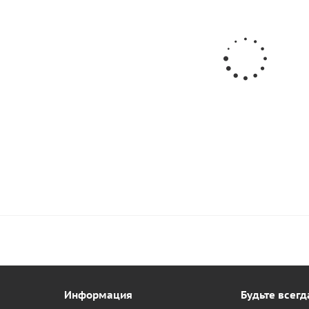
0 для лодок ПВХ
Desmodur RFE 750
от
169 руб.
/шт
104
руб.
260 руб.
мия
20
руб.
-35%
Экономия
91 руб.
Информация
Будьте всегд