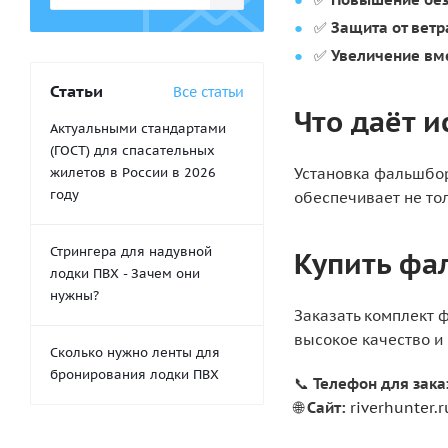
✅
Защита от ветр
✅
Увеличение вм
Статьи
Все статьи
Что даёт 
Актуальными стандартами
(ГОСТ) для спасательных
жилетов в России в 2026
Установка фальшбор
году
обеспечивает не тол
Стрингера для надувной
Купить фа
лодки ПВХ - Зачем они
нужны?
Заказать комплект 
высокое качество и
Сколько нужно ленты для
бронирования лодки ПВХ
📞
Телефон для зака
🌐
Сайт:
riverhunter.r