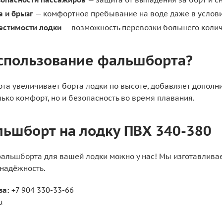
а и брызг
— комфортное пребывание на воде даже в услови
естимости лодки
— возможность перевозки большего колич
использование фальшборта?
та увеличивает борта лодки по высоте, добавляет дополни
ько комфорт, но и безопасность во время плавания.
льшборт на лодку ПВХ 340-380
фальшборта для вашей лодки можно у нас! Мы изготавлив
 надёжность.
за:
+7 904 330-33-66
u