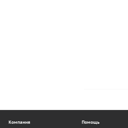
Клей Texacol M 15
84
руб.
/шт
-
19
%
Эконо
Компания
Помощь