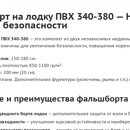
т на лодку ПВХ 340-380 —
 безопасности
 ПВХ 340-380
— это комплект из двух независимых надувн
азначены для увеличения безопасности, повышения морех
елия:
250-280 см.
 плотностью 850-1100 гр/м².
:
200 мм (20 см).
ллона. Дополнительная фурнитура (уключины, рымы и т.п.) 
е и преимущества фальшборта 
дводного борта лодки
— дополнительная защита от волн и 
реходности
— улучшение курсовой устойчивости и манёвре
опасности пассажиров
— защита от выпадения за борт и с