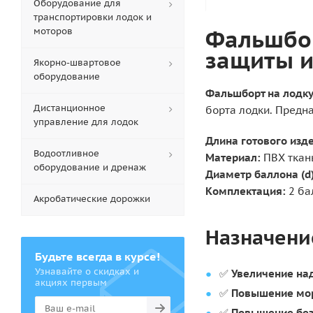
Оборудование для
транспортировки лодок и
Фальшбор
моторов
защиты и
Якорно-швартовое
оборудование
Фальшборт на лодку
Дистанционное
борта лодки. Предн
управление для лодок
Длина готового изд
Водоотливное
Материал:
ПВХ ткань
оборудование и дренаж
Диаметр баллона (d)
Комплектация:
2 ба
Акробатические дорожки
Назначени
Будьте всегда в курсе!
Узнавайте о скидках и
✅
Увеличение на
акциях первым
✅
Повышение мо
✅
Повышение без