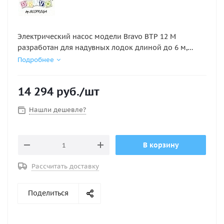
Электрический насос модели Bravo BТP 12 М
разработан для надувных лодок длиной до 6 м,
имеет питание 12V. Этот электрический насос
Подробнее
оборудован регулятором давления до 1000 мБар и
встроенным манометром, оснащён двумя ступенями
14 294
руб.
/шт
с производительностью 160 и 450 л/мин и
разъёмами на клеммы аккумулятора. Насос Bravo
Нашли дешевле?
BТP 12 М комплектуется набором переходников и
сумкой для переноски. Размеры: 30 х 20 х 16 см.
В корзину
Рассчитать доставку
Поделиться