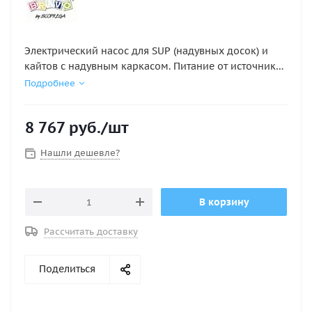
Электрический насос для SUP (надувных досок) и
кайтов с надувным каркасом. Питание от источника
тока напряжением 12V с помощью разъёма для
Подробнее
гнезда прикуривателя
8 767
руб.
/шт
Нашли дешевле?
В корзину
Рассчитать доставку
Поделиться