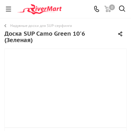
0
Надувные доски для SUP-серфинга
Доска SUP Camo Green 10'6
(Зеленая)