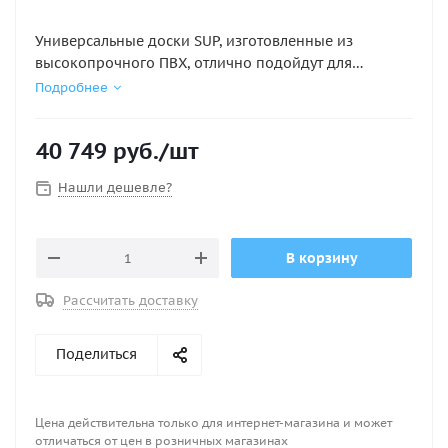
Универсальные доски SUP, изготовленные из
высокопрочного ПВХ, отлично подойдут для
неспешных прогулок по водной глади. В носовой
Подробнее
части данные модели оборудованы креплением для
багажа.
40 749
руб.
/шт
В комплекте: палуба с покрытием EVA, два боковых
Нашли дешевле?
киля, центральный съемный киль, удобная ручка для
переноски, сумка для транспортировки доски.
В корзину
Размер доски: 320*75*15 см. Вес: 11 кг. Рабочее
давление: 1 бар.Цвет: зеленый.
Рассчитать доставку
Поделиться
Цена действительна только для интернет-магазина и может
отличаться от цен в розничных магазинах