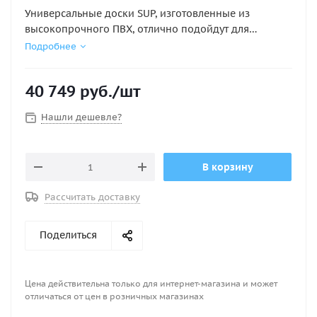
Универсальные доски SUP, изготовленные из
высокопрочного ПВХ, отлично подойдут для
неспешных прогулок по водной глади. В носовой
Подробнее
части данные модели оборудованы креплением для
багажа.
40 749
руб.
/шт
В комплекте: палуба с покрытием EVA, два боковых
Нашли дешевле?
киля, центральный съемный киль, удобная ручка для
переноски, сумка для транспортировки доски.
В корзину
Размер доски: 320*75*15 см. Вес: 11 кг. Рабочее
давление: 1 бар.Цвет: синий.
Рассчитать доставку
Поделиться
Цена действительна только для интернет-магазина и может
отличаться от цен в розничных магазинах