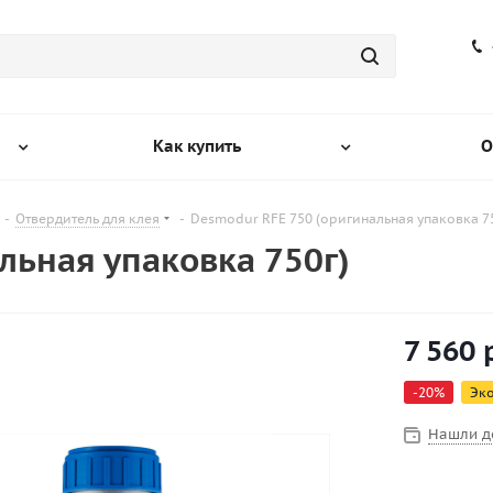
Как купить
О
-
Отвердитель для клея
-
Desmodur RFE 750 (оригинальная упаковка 7
льная упаковка 750г)
7 560
р
-
20
%
Эк
Нашли д