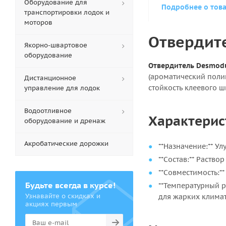
Оборудование для
Подробнее о тов
транспортировки лодок и
моторов
Отвердите
Якорно-швартовое
оборудование
Отвердитель Desmodu
(ароматический поли
Дистанционное
стойкость клеевого 
управление для лодок
Водоотливное
Характерис
оборудование и дренаж
Акробатические дорожки
**Назначение:** У
**Состав:** Раство
**Совместимость:**
Будьте всегда в курсе!
**Температурный р
Узнавайте о скидках и
для жарких климат
акциях первым