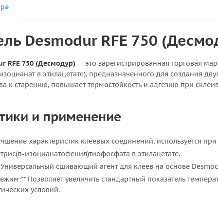
аре
ль Desmodur RFE 750 (Десмо
r RFE 750 (Десмодур)
— это зарегистрированная торговая ма
изоцианат в этилацетате), предназначенного для создания дв
шва к старению, повышает термостойкость и адгезию при скле
тики и применение
лучшение характеристик клеевых соединений, используется при
р трис(п-изоцианатофенил)тиофосфата в этилацетате.
 Универсальный сшивающий агент для клеев на основе Desmocoll
ежим:** Позволяет увеличить стандартный показатель температ
ических условий.