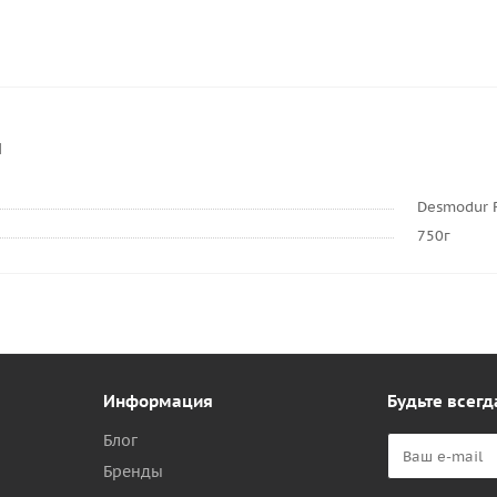
и
Desmodur 
750г
Информация
Будьте всегд
Блог
Бренды