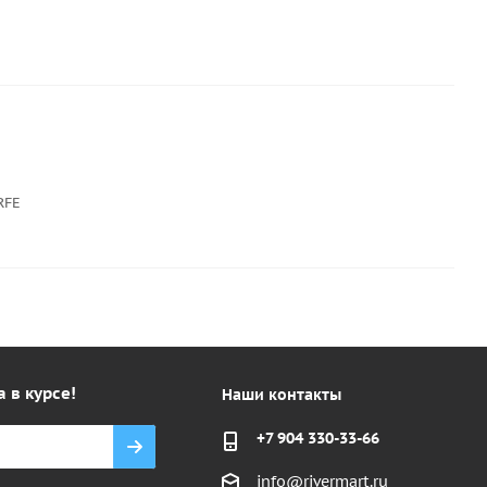
RFE
а в курсе!
Наши контакты
+7 904 330-33-66
info@rivermart.ru