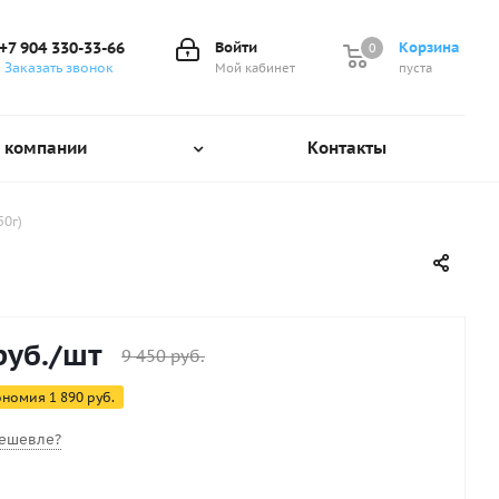
+7 904 330-33-66
Войти
Корзина
0
0
Заказать звонок
Мой кабинет
пуста
 компании
Контакты
50г)
уб.
/шт
9 450
руб.
ономия
1 890
руб.
ешевле?