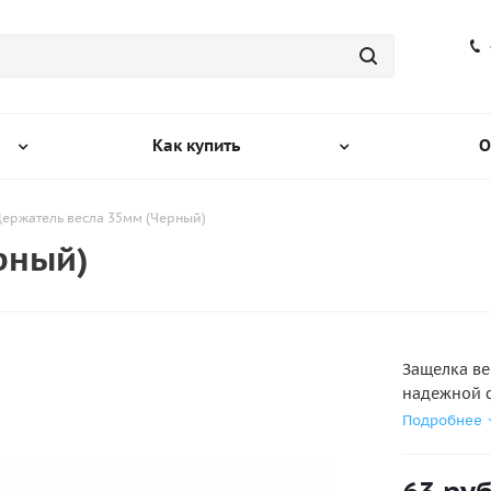
Как купить
О
ержатель весла 35мм (Черный)
рный)
Защелка ве
надежной ф
Подробнее