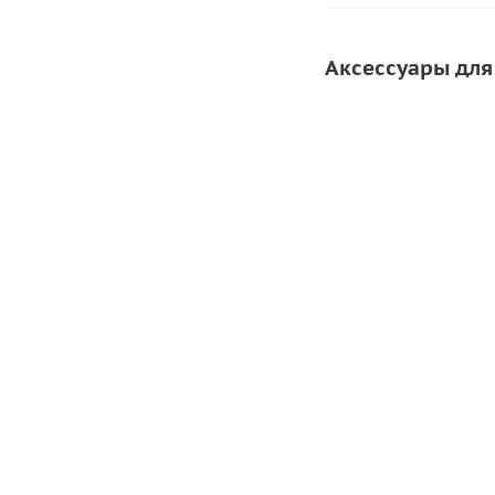
Аксессуары для
Desmodur RFE 750 
423
руб.
-
35
%