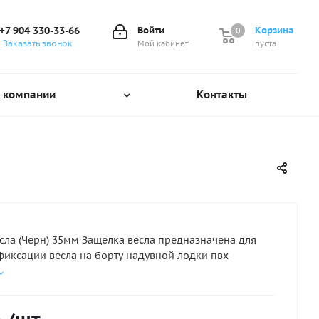
+7 904 330-33-66
Войти
Корзина
0
0
Заказать звонок
Мой кабинет
пуста
 компании
Контакты
сла (Черн) 35мм Защелка весла предназначена для
иксации весла на борту надувной лодки пвх