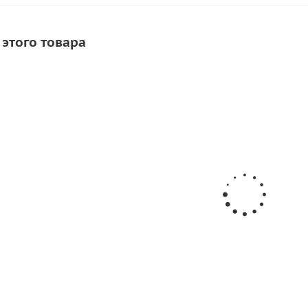
 этого товара
АКЦИЯ
(30мл) для 300-500мл Клея
Кисть для клея
Клей Texac
/шт
84
ру
650
руб.
58
руб.
/шт
Экономия
227
руб.
-
19
%