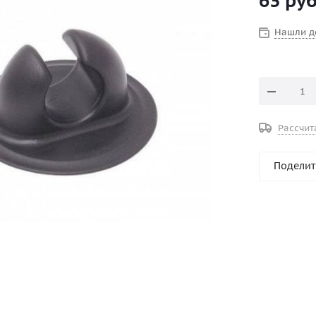
63
руб
Нашли д
Рассчит
Поделит