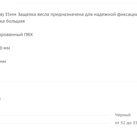
ая) 35мм Защелка весла предназначена для надежной фиксации
ка большая
ированный ПВХ
90 мм
 мм
и
Черный
от 32 до 3