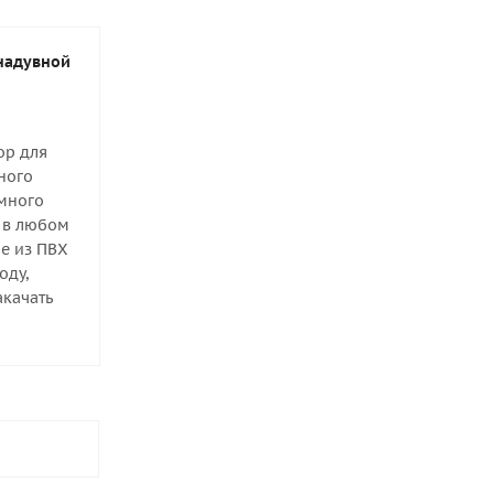
 надувной
ор для
ного
 много
я в любом
е из ПВХ
оду,
акачать