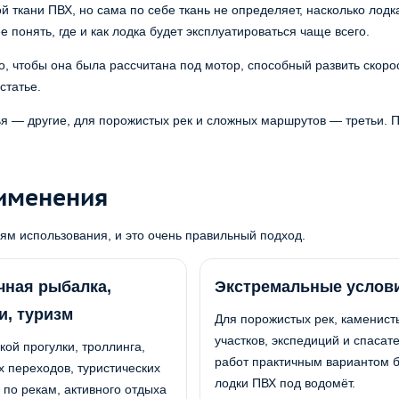
 ткани ПВХ, но сама по себе ткань не определяет, насколько лодк
понять, где и как лодка будет эксплуатироваться чаще всего.
, чтобы она была рассчитана под мотор, способный развить скорос
статье.
я — другие, для порожистых рек и сложных маршрутов — третьи. 
рименения
иям использования, и это очень правильный подход.
ная рыбалка,
Экстремальные услов
и, туризм
Для порожистых рек, каменист
участков, экспедиций и спасат
кой прогулки, троллинга,
работ практичным вариантом б
 переходов, туристических
лодки ПВХ под водомёт.
по рекам, активного отдыха