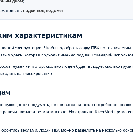
азным дном
;
ссматривать
лодки под водомёт
.
ким характеристикам
ностей эксплуатации. Чтобы подобрать лодку ПВХ по техническим
рать модель, которая подходит именно под ваш сценарий использо
росов: нужен ли мотор, сколько людей будет в лодке, сколько груза
выходить на глиссирование.
дач
е нужен, стоит подумать, не появится ли такая потребность позже.
 ограничит возможности комплекта. На странице RiverMart прямо с
о обойтись вёслами, лодки ПВХ можно разделить на несколько осно