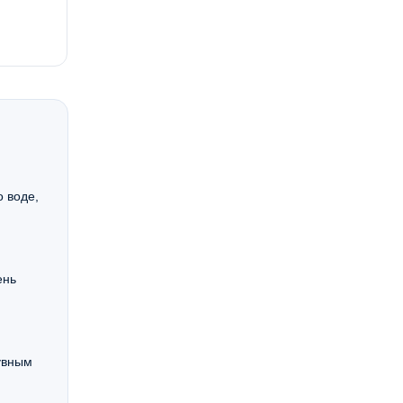
 воде,
ень
увным