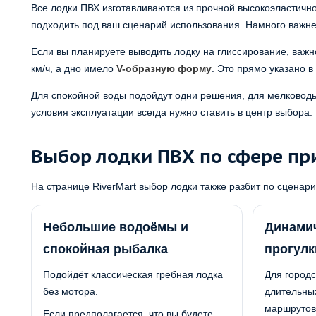
Все лодки ПВХ изготавливаются из прочной высокоэластичной
подходить под ваш сценарий использования. Намного важнее 
Если вы планируете выводить лодку на глиссирование, важно
км/ч, а дно имело
V-образную форму
. Это прямо указано в 
Для спокойной воды подойдут одни решения, для мелководь
условия эксплуатации всегда нужно ставить в центр выбора.
Выбор лодки ПВХ по сфере п
На странице RiverMart выбор лодки также разбит по сценар
Небольшие водоёмы и
Динамич
спокойная рыбалка
прогулк
Подойдёт классическая гребная лодка
Для городс
без мотора.
длительных
маршрутов 
Если предполагается, что вы будете