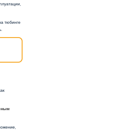
плуатации,
на тюбинге
ь.
как
вным
ложение,