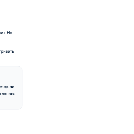
ит. Но
тривать
 модели
и запаса