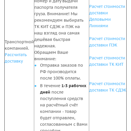
номер и дату выдачи
Расчет стоимости
паспорта получателя
доставки
груза. Внимание! Мы
Деловыми
рекомендуем выбирать
Линиями
ТК КИТ СДЭК и ПЭК на
наш взгляд она самая
Расчет стоимости
дешёвая быстрая
Транспортной
доставки ПЭК
надежная.
компанией.
Обращаем Ваше
Рассчитать
Расчет стоимости
внимание:
доставку
доставки
ТК КИТ
Отправка заказов по
РФ производится
после 100% оплаты.
Расчет стоимости
В течение
1-3 рабочих
доставки
ТК
СДЭК
дней
после
поступления средств
на расчётный счёт
компании - товар
будет отправлен,
согласованным с Вами
способом.